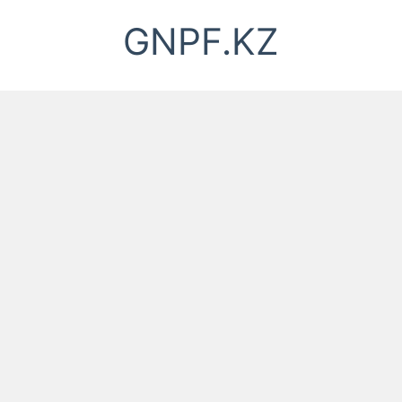
Перейти
GNPF.KZ
к
содержимому